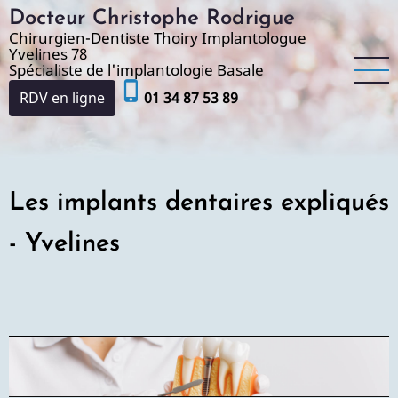
Aller
Docteur Christophe Rodrigue
au
Chirurgien-Dentiste Thoiry Implantologue
Yvelines 78
contenu
Spécialiste de l'implantologie Basale
principal
phone_iphone
RDV en ligne
01 34 87 53 89
Les implants dentaires expliqués
- Yvelines