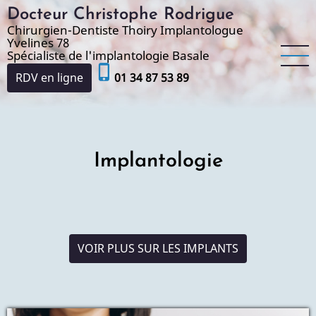
Aller
Docteur Christophe Rodrigue
au
Chirurgien-Dentiste Thoiry Implantologue
Yvelines 78
contenu
Spécialiste de l'implantologie Basale
principal
phone_iphone
RDV en ligne
01 34 87 53 89
Implantologie
VOIR PLUS SUR LES IMPLANTS