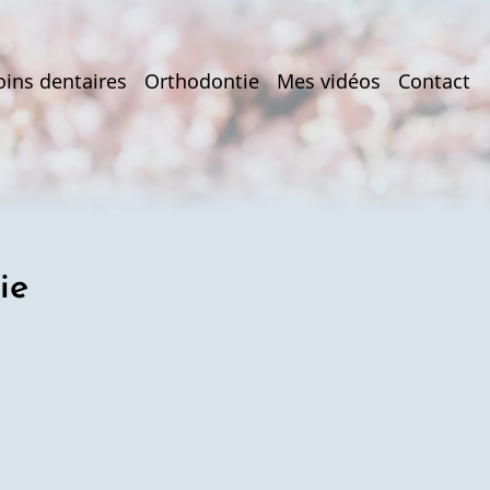
oins dentaires
Orthodontie
Mes vidéos
Contact
ie