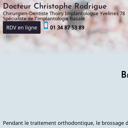
Aller
Docteur Christophe Rodrigue
au
Chirurgien-Dentiste Thoiry Implantologue Yvelines 78
Spécialiste de l'implantologie Basale
contenu
phone_iphone
RDV en ligne
01 34 87 53 89
principal
B
Pendant le traitement orthodontique, le brossage d